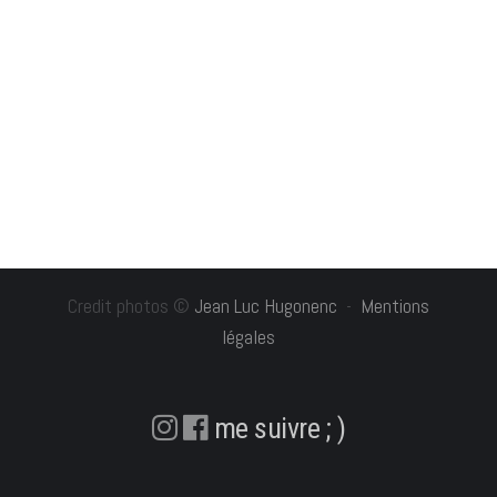
Credit photos ©
Jean Luc Hugonenc
-
Mentions
légales
me suivre ; )