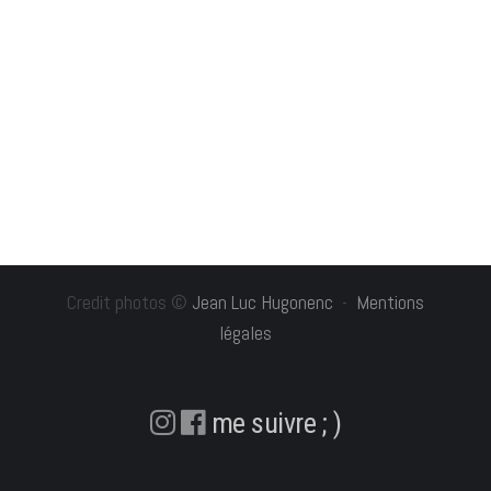
Credit photos ©
Jean Luc Hugonenc
-
Mentions
légales
me suivre ; )