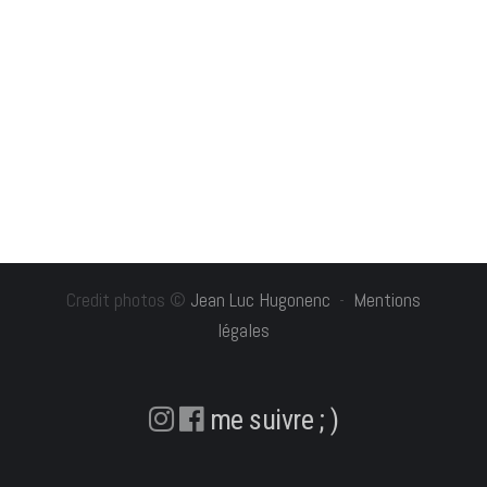
Credit photos ©
Jean Luc Hugonenc
-
Mentions
légales
me suivre ; )