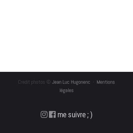
Credit photos ©
Jean Luc Hugonenc
-
Mentions
légales
me suivre ; )