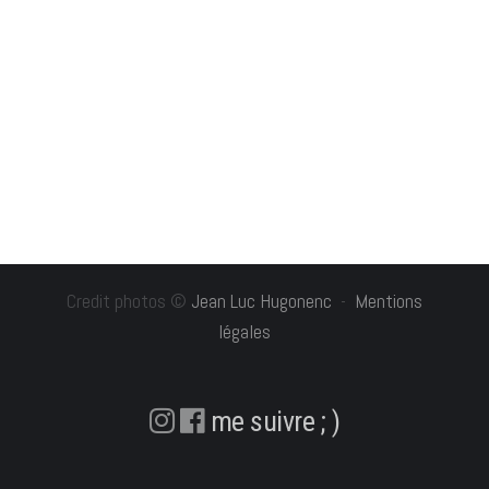
Credit photos ©
Jean Luc Hugonenc
-
Mentions
légales
me suivre ; )