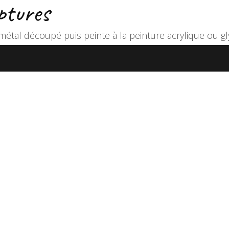
ptures
étal découpé puis peinte à la peinture acrylique ou gl