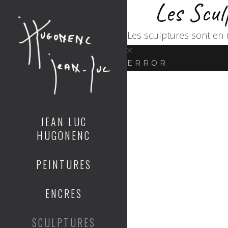
Les Scul
Les sculptures sont en m
ERROR
JEAN LUC
HUGONENC
PEINTURES
ENCRES
SCULPTURES